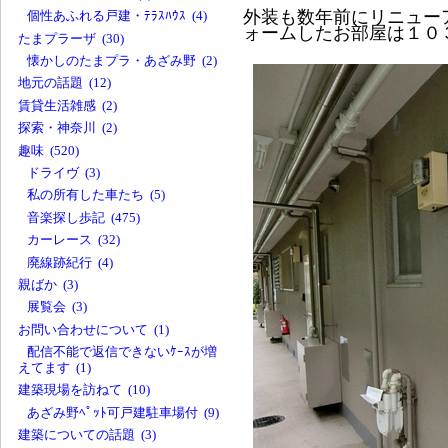
外装も数年前にリニュー
個性あふれる戸建・ﾃﾗｽﾊｳｽ (4)
ォームしたお部屋は１０
たまプラーザ (30)
懐かしのたまプラ・あざみ野 (2)
地元の話題 (12)
賃貸生活雑感 (2)
探索・神奈川 (2)
趣味 (520)
ドライヴ (3)
私の所有した車たち (5)
音楽探し歩記 (475)
カーレース (32)
廃線跡紀行 (4)
親ばか (3)
展覧会 (3)
お問い合わせについて (1)
配信不能で返信できないｹｰｽが増
えてます (1)
建築現場を訪ねて (10)
あざみ野ﾍﾟｯﾄ可戸建駐車場付 (9)
建築についての話題 (3)