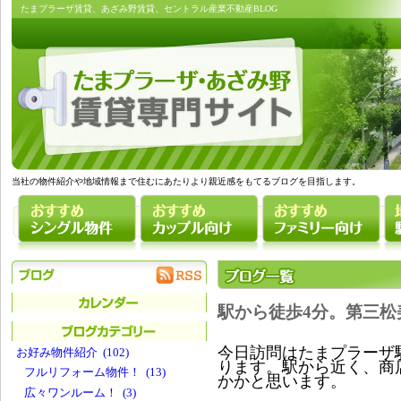
たまプラーザ賃貸、あざみ野賃貸、セントラル産業不動産BLOG
当社の物件紹介や地域情報まで住むにあたりより親近感をもてるブログを目指します。
駅から徒歩4分。第三松
今日訪問はたまプラーザ
お好み物件紹介 (102)
ります。駅から近く、商
フルリフォーム物件！ (13)
かかと思います。
広々ワンルーム！ (3)