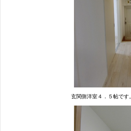
玄関側洋室４．５帖です