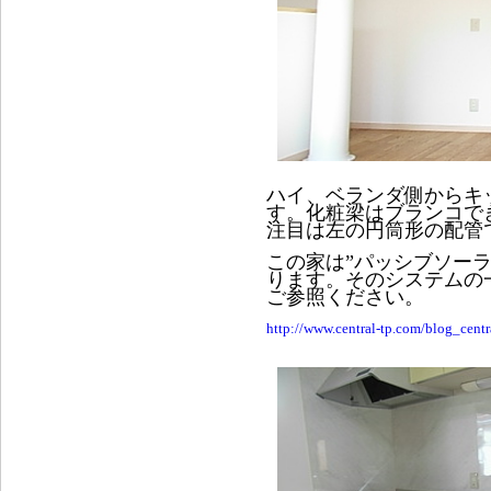
ハイ、ベランダ側からキ
す。化粧梁はブランコで
注目は左の円筒形の配管
この家は”パッシブソー
ります。そのシステムの
ご参照ください。
http://www.central-tp.com/blog_cent