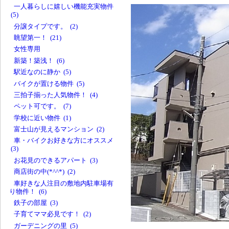
一人暮らしに嬉しい機能充実物件
(5)
分譲タイプです。 (2)
眺望第一！ (21)
女性専用
新築！築浅！ (6)
駅近なのに静か (5)
バイクが置ける物件 (5)
三拍子揃った人気物件！ (4)
ペット可です。 (7)
学校に近い物件 (1)
富士山が見えるマンション (2)
車・バイクお好きな方にオススメ
(3)
お花見のできるアパート (3)
商店街の中(*^^*) (2)
車好きな人注目の敷地内駐車場有
り物件！ (6)
鉄子の部屋 (3)
子育てママ必見です！ (2)
ガーデニングの里 (5)