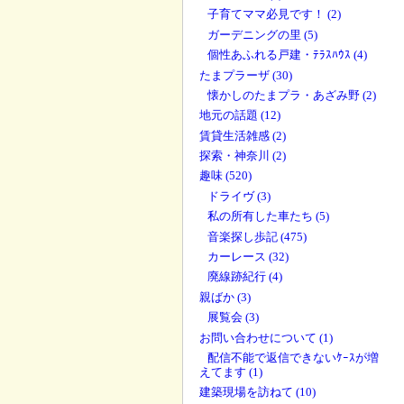
子育てママ必見です！ (2)
ガーデニングの里 (5)
個性あふれる戸建・ﾃﾗｽﾊｳｽ (4)
たまプラーザ (30)
懐かしのたまプラ・あざみ野 (2)
地元の話題 (12)
賃貸生活雑感 (2)
探索・神奈川 (2)
趣味 (520)
ドライヴ (3)
私の所有した車たち (5)
音楽探し歩記 (475)
カーレース (32)
廃線跡紀行 (4)
親ばか (3)
展覧会 (3)
お問い合わせについて (1)
配信不能で返信できないｹｰｽが増
えてます (1)
建築現場を訪ねて (10)