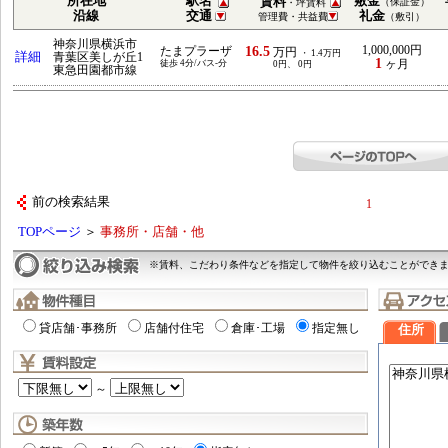
所在地
駅名
敷金
賃料
（保証金）
・坪賃料
沿線
交通
礼金
管理費・共益費
（敷引）
神奈川県横浜市
16.5
1,000,000円
たまプラーザ
万円
・ 1.4万円
詳細
青葉区美しが丘1
1
徒歩 4分/バス-分
ヶ月
0円、 0円
東急田園都市線
前の検索結果
1
TOPページ
＞
事務所・店舗・他
※賃料、こだわり条件などを指定して物件を絞り込むことができ
貸店舗･事務所
店舗付住宅
倉庫･工場
指定無し
住所
～