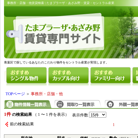
事務所・店舗・他賃貸検索 | たまプラーザ・あざみ野・賃貸・セントラル産業
青葉区で探しているあなたのこだわり物件をセントラル産業が実現します。
TOPページ
＞
事務所・店舗・他
1件
の検索結果
（ 1 〜 1 件を表示）
表示件数
前の検索結果
1