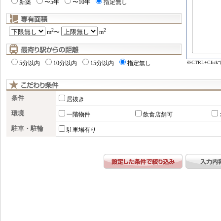
新築
〜5年
〜10年
指定無し
2
2
m
〜
m
※CTRL+Cl
5分以内
10分以内
15分以内
指定無し
条件
居抜き
環境
一階物件
飲食店舗可
駐車・駐輪
駐車場有り