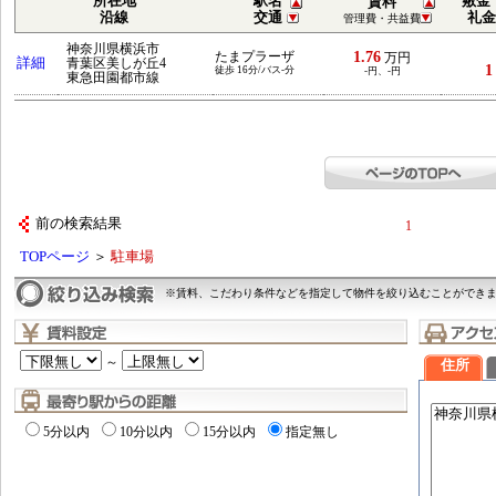
所在地
駅名
敷金
賃料
沿線
交通
礼金
管理費・共益費
神奈川県横浜市
1.76
たまプラーザ
万円
詳細
青葉区美しが丘4
1
徒歩 16分/バス-分
-円、-円
東急田園都市線
前の検索結果
1
TOPページ
＞
駐車場
※賃料、こだわり条件などを指定して物件を絞り込むことができ
～
住所
5分以内
10分以内
15分以内
指定無し