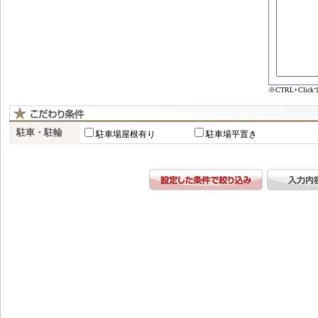
※CTRL+Cl
駐車・駐輪
駐車場屋根有り
駐車場平置き