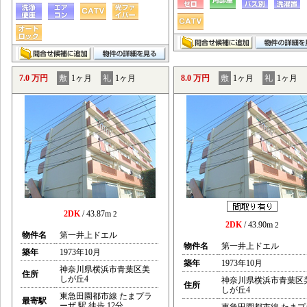
7.0 万円
敷
1ヶ月
礼
1ヶ月
8.0 万円
敷
1ヶ月
礼
1ヶ月
2DK
/ 43.87m
2
2DK
/ 43.90m
2
物件名
第一井上ドエル
物件名
第一井上ドエル
築年
1973年10月
築年
1973年10月
神奈川県横浜市青葉区美
住所
しが丘4
神奈川県横浜市青葉区
住所
しが丘4
東急田園都市線 たまプラ
最寄駅
ーザ 駅 徒歩 12分