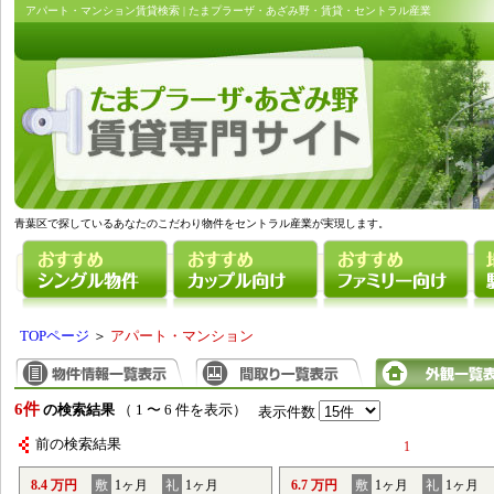
アパート・マンション賃貸検索 | たまプラーザ・あざみ野・賃貸・セントラル産業
青葉区で探しているあなたのこだわり物件をセントラル産業が実現します。
TOPページ
＞
アパート・マンション
6件
の検索結果
（ 1 〜 6 件を表示）
表示件数
前の検索結果
1
8.4 万円
敷
1ヶ月
礼
1ヶ月
6.7 万円
敷
1ヶ月
礼
1ヶ月