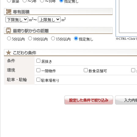
新築
〜5年
〜10年
指定無し
2
2
m
〜
m
※CTRL+Cl
5分以内
10分以内
15分以内
指定無し
条件
居抜き
環境
一階物件
飲食店舗可
駐車・駐輪
駐車場有り