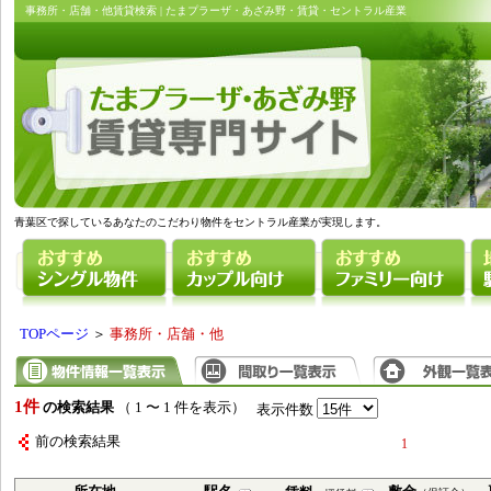
事務所・店舗・他賃貸検索 | たまプラーザ・あざみ野・賃貸・セントラル産業
青葉区で探しているあなたのこだわり物件をセントラル産業が実現します。
TOPページ
＞
事務所・店舗・他
1件
の検索結果
（ 1 〜 1 件を表示）
表示件数
前の検索結果
1