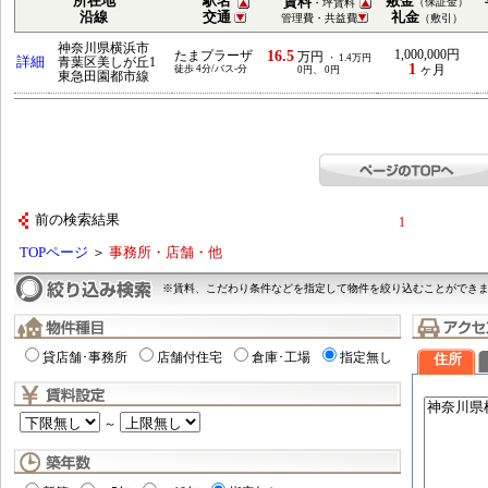
所在地
駅名
敷金
賃料
（保証金）
・坪賃料
沿線
交通
礼金
管理費・共益費
（敷引）
神奈川県横浜市
16.5
1,000,000円
たまプラーザ
万円
・ 1.4万円
詳細
青葉区美しが丘1
1
徒歩 4分/バス-分
ヶ月
0円、 0円
東急田園都市線
前の検索結果
1
TOPページ
＞
事務所・店舗・他
※賃料、こだわり条件などを指定して物件を絞り込むことができ
貸店舗･事務所
店舗付住宅
倉庫･工場
指定無し
住所
～