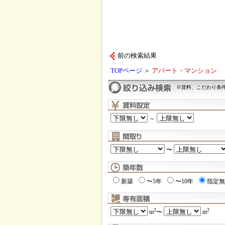
前の検索結果
TOPページ
＞
アパート・マンション
※賃料、こだわり条
～
〜
新築
〜5年
〜10年
指定無
2
2
m
〜
m