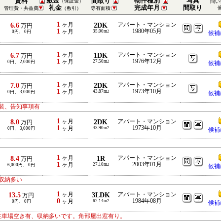
敷金
物件種別
写真
賃料
間取り
（保証金）
問い
礼金
完成年月
間取り
管理費・共益費
（敷引）
専有面積
1
6.6
ヶ月
2DK
アパート・マンション
万円
1
1980年05月
ヶ月
35.00m
0円、 0円
2
候補
1
6.7
ヶ月
1DK
アパート・マンション
万円
1
1976年12月
ヶ月
27.50m
0円、 2,000円
2
候補
1
7.0
ヶ月
2DK
アパート・マンション
万円
1
1973年10月
ヶ月
43.87m
0円、 3,000円
2
候補
装、告知事項有
1
8.0
ヶ月
2DK
アパート・マンション
万円
1
1973年10月
ヶ月
43.90m
0円、 3,000円
2
候補
1
8.4
ヶ月
1R
アパート・マンション
万円
1
2003年01月
ヶ月
27.10m
6,000円、 0円
2
候補
好収納多い
1
13.5
ヶ月
3LDK
アパート・マンション
万円
0
1984年08月
ヶ月
62.14m
0円、 0円
2
候補
駐車場空き有、収納多いです。角部屋出窓有り。