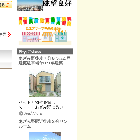
結果
あざみ野徒歩７分８３m2;戸
建庭駐車場付H21年建築
ペット可物件を探し
て・・・あざみ野に良い...
あざみ野駅近徒歩３分ワン
ルーム