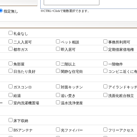
※CTRL+Clickで複数選択できます。
指定無し
礼金なし
二人入居可
ペット相談
事務所利用可
都市ガス
即入居可
定期借家借地権
角部屋
二階以上
一階物件
日当たり良好
閑静な住宅街
コンビニ近くに
ガスコンロ
対面キッチン
アイランドキッ
給湯
追い焚き
洗面化粧台独立
ー
室内洗濯機置場
温水洗浄便座
床下収納
BSアンテナ
光ファイバー
フリーアクセス