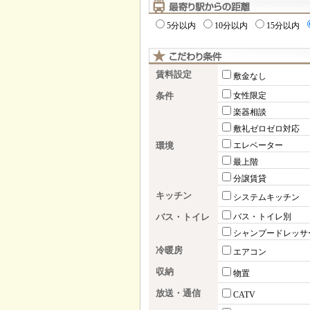
5分以内
10分以内
15分以内
賃料設定
敷金なし
条件
女性限定
楽器相談
敷礼ゼロゼロ対応
環境
エレベーター
最上階
分譲賃貸
キッチン
システムキッチン
バス・トイレ
バス・トイレ別
シャンプードレッサ
冷暖房
エアコン
収納
物置
放送・通信
CATV