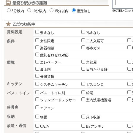
※CTRL+Cl
5分以内
10分以内
15分以内
指定無し
賃料設定
敷金なし
礼金なし
条件
女性限定
二人入居可
楽器相談
都市ガス
敷礼ゼロゼロ対応
環境
エレベーター
角部屋
最上階
日当たり良好
分譲賃貸
キッチン
システムキッチン
ガスコンロ
バス・トイレ
バス・トイレ別
給湯
シャンプードレッサー
室内洗濯機置場
冷暖房
エアコン
収納
物置
床下収納
放送・通信
CATV
BSアンテナ