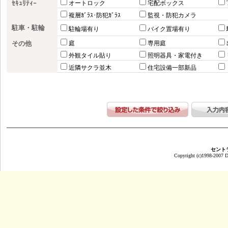
ｾｷｭﾘﾃｨｰ
オートロック
宅配ボックス
複層ｶﾞﾗｽ･防犯ｶﾞﾗｽ
監視・防犯カメラ
駐車・駐輪
駐輪場有り
バイク置場有り
その他
庭
専用庭
外観タイル貼り
照明器具・家電付き
近隣サクラ並木
住宅設備一部新品
セント
Copyright (c)1998-2007 Da