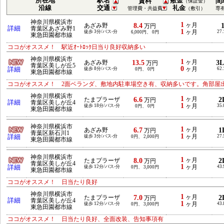
所在地
駅名
敷金
賃料
間
（保証金）
沿線
交通
礼金
管理費・共益費
（敷引）
専
神奈川県横浜市
1
8.4
ヶ月
あざみ野
万円
詳細
青葉区あざみ野1
1
徒歩 3分/バス-分
ヶ月
27
6,000円、 0円
東急田園都市線
ココがオススメ！ 駅近ｵｰﾄﾛｯｸ日当り良好収納多い
神奈川県横浜市
1
13.5
ヶ月
3
あざみ野
万円
青葉区美しが丘5
0
詳細
徒歩 8分/バス-分
ヶ月
62
0円、 0円
東急田園都市線
ココがオススメ！ 2面ベランダ、敷地内駐車場空き有、収納多いです。角部屋
神奈川県横浜市
1
6.6
ヶ月
2
たまプラーザ
万円
詳細
青葉区美しが丘4
1
徒歩 18分/バス-分
ヶ月
35
0円、 0円
東急田園都市線
神奈川県横浜市
1
6.7
ヶ月
1
あざみ野
万円
青葉区新石川1
1
詳細
徒歩 3分/バス-分
ヶ月
27
0円、 2,000円
東急田園都市線
神奈川県横浜市
1
8.0
ヶ月
2
たまプラーザ
万円
青葉区美しが丘4
1
詳細
徒歩 12分/バス-分
ヶ月
43
0円、 3,000円
東急田園都市線
ココがオススメ！ 日当たり良好
神奈川県横浜市
1
7.0
ヶ月
2
たまプラーザ
万円
詳細
青葉区美しが丘4
1
徒歩 12分/バス-分
ヶ月
43
0円、 3,000円
東急田園都市線
ココがオススメ！ 日当たり良好、全面改装、告知事項有